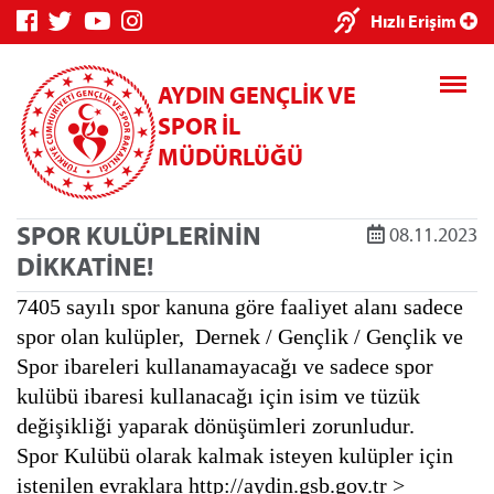
×
Hızlı Erişim
AYDIN GENÇLİK VE
SPOR İL
MÜDÜRLÜĞÜ
SPOR KULÜPLERİNİN
08.11.2023
Genç Bilgi
Spor Bilgi
Kredi/Yurt
DİKKATİNE!
Sistemi
Sistemi
İşlemleri
7405 sayılı spor kanuna göre faaliyet alanı sadece
spor olan kulüpler, Dernek / Gençlik / Gençlik ve
Spor ibareleri kullanamayacağı ve sadece spor
kulübü ibaresi kullanacağı için isim ve tüzük
Kredi/Yurt E-
değişikliği yaparak dönüşümleri zorunludur.
Ödeme
Spor Kulübü olarak kalmak isteyen kulüpler için
istenilen evraklara http://aydin.gsb.gov.tr >