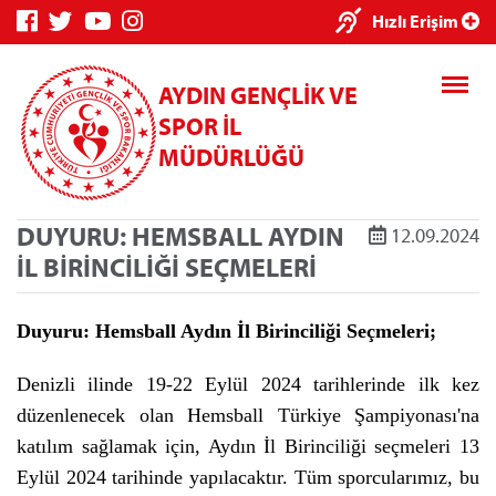
×
Hızlı Erişim
AYDIN GENÇLİK VE
SPOR İL
MÜDÜRLÜĞÜ
DUYURU: HEMSBALL AYDIN
12.09.2024
Genç Bilgi
Spor Bilgi
Kredi/Yurt
İL BİRİNCİLİĞİ SEÇMELERİ
Sistemi
Sistemi
İşlemleri
Duyuru: Hemsball Aydın İl Birinciliği Seçmeleri;
Denizli ilinde 19-22 Eylül 2024 tarihlerinde ilk kez
düzenlenecek olan Hemsball Türkiye Şampiyonası'na
Kredi/Yurt E-
Ödeme
katılım sağlamak için, Aydın İl Birinciliği seçmeleri 13
Eylül 2024 tarihinde yapılacaktır. Tüm sporcularımız, bu