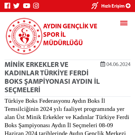
×
Hızlı Erişim
AYDIN GENÇLİK VE
SPOR İL
MÜDÜRLÜĞÜ
MİNİK ERKEKLER VE
04.06.2024
Genç Bilgi
Spor Bilgi
Kredi/Yurt
KADINLAR TÜRKİYE FERDİ
Sistemi
Sistemi
İşlemleri
BOKS ŞAMPİYONASI AYDIN İL
SEÇMELERİ
Türkiye Boks Federasyonu Aydın Boks İl
Temsilciğinin 2024 yılı faaliyet programında yer
Kredi/Yurt E-
alan Üst Minik Erkekler ve Kadınlar Türkiye Ferdi
Ödeme
Boks Şampiyonası Aydın İl Seçmeleri 08-09
Haziran 2024 tarihlerinde Aydın Gençlik Merkezi