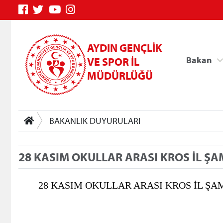
AYDIN GENÇLİK
Bakan
VE SPOR İL
MÜDÜRLÜĞÜ
BAKANLIK DUYURULARI
28 KASIM OKULLAR ARASI KROS İL Ş
Genç Bilgi Sistemi
28 KASIM OKULLAR ARASI KROS İL ŞAM