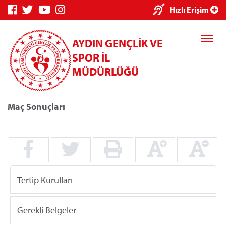
×
Hızlı Erişim
AYDIN GENÇLİK VE
SPOR İL
MÜDÜRLÜĞÜ
Maç Sonuçları
Genç Bilgi
Spor Bilgi
Kredi/Yurt
Sistemi
Sistemi
İşlemleri
Tertip Kurulları
Kredi/Yurt E-
Ödeme
Gerekli Belgeler