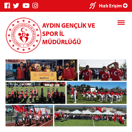
×
Hızlı Erişim
AYDIN GENÇLİK VE
SPOR İL
MÜDÜRLÜĞÜ
Genç Bilgi
Spor Bilgi
Kredi/Yurt
Sistemi
Sistemi
İşlemleri
Kredi/Yurt E-
Ödeme